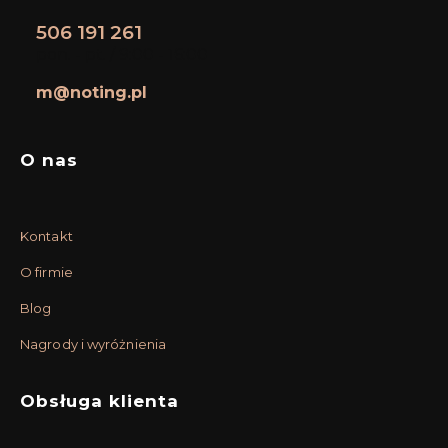
0
5
506 191 261
pon. - pt. / 9:00 - 16:00
m@noting.pl
Linki w stopce
O nas
Kontakt
O firmie
Blog
Nagrody i wyróżnienia
Obsługa klienta