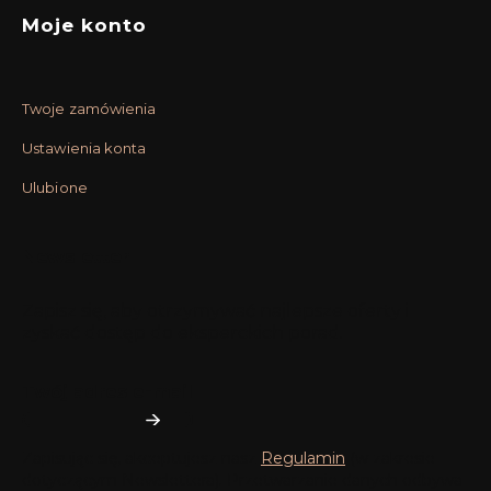
Moje konto
Twoje zamówienia
Ustawienia konta
Ulubione
Newsletter
Zapisz się, aby otrzymywać najlepsze oferty i
zyskać dostęp do eksperckich porad.
Twój adres e-mail
Zapisując się, akceptujesz nasz
Regulamin
(w zakresie
dotyczącym Newslettera). Przetwarzanie danych odbywa