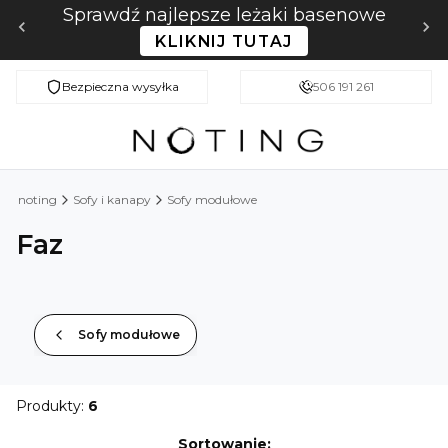
Sprawdź najlepsze leżaki basenowe
KLIKNIJ TUTAJ
Bezpieczna wysyłka
Darmowa dostawa od 49 zł
506 191 261
noting
Sofy i kanapy
Sofy modułowe
Faz
Sofy modułowe
Produkty:
6
Lista produktów
Sortowanie: